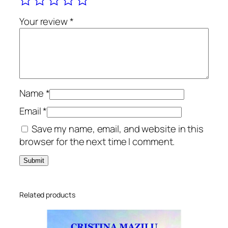
y
Your review
*
Name
*
Email
*
Save my name, email, and website in this
browser for the next time I comment.
Related products