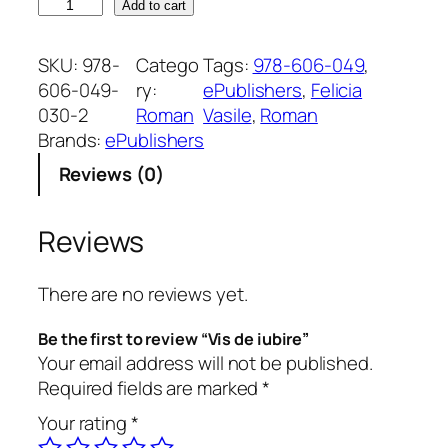
V
Add to cart
i
s
SKU:
978-
Catego
Tags:
978-606-049
, 
d
606-049-
ry:
ePublishers
, 
Felicia
e
030-2
Roman
Vasile
, 
Roman
i
Brands:
ePublishers
u
Reviews (0)
b
i
r
Reviews
e
q
There are no reviews yet.
u
a
Be the first to review “Vis de iubire”
n
Your email address will not be published.
t
Required fields are marked
*
i
Your rating
*
t