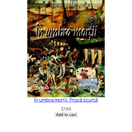
În umbra morții. Proză scurtă
$
7.99
Add to cart