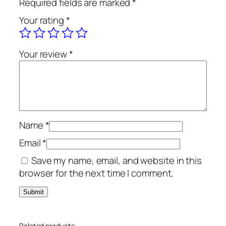
Required fields are marked
*
e
Your rating
*
i
n
o
Your review
*
p
ț
i
q
u
a
Name
*
n
Email
*
t
Save my name, email, and website in this
i
browser for the next time I comment.
t
y
Related products