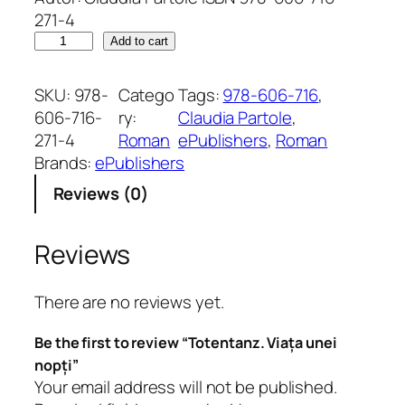
271-4
T
Add to cart
o
t
SKU:
978-
Catego
Tags:
978-606-716
, 
e
606-716-
ry:
Claudia Partole
, 
n
271-4
Roman
ePublishers
, 
Roman
t
Brands:
ePublishers
a
Reviews (0)
n
z
.
Reviews
V
i
There are no reviews yet.
a
ț
Be the first to review “Totentanz. Viața unei
a
nopți”
u
Your email address will not be published.
n