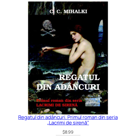
Regatul din adâncuri. Primul roman din seria
„Lacrimi de sirenă”
$
8.99