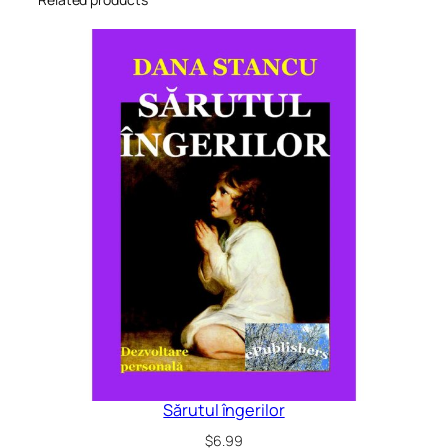
Sărutul îngerilor
$
6.99