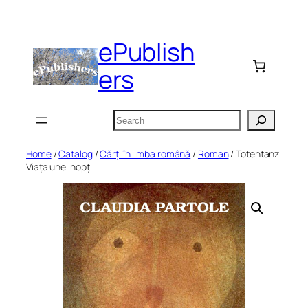
Skip
to
ePublish
content
ers
Search
Home
/
Catalog
/
Cărți în limba română
/
Roman
/ Totentanz.
Viața unei nopți