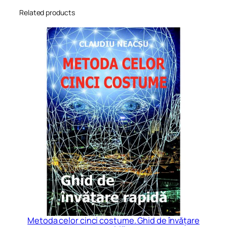
t
Related products
y
Metoda celor cinci costume. Ghid de învățare