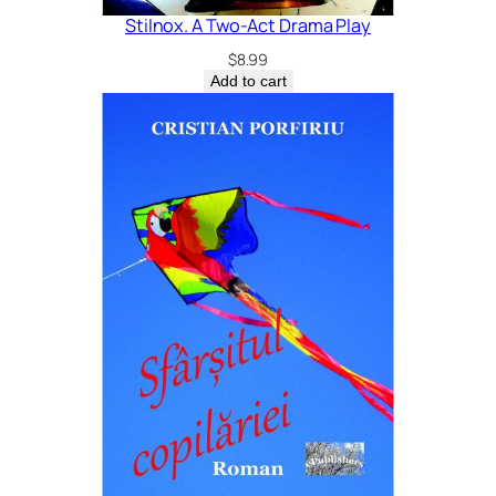
Stilnox. A Two-Act Drama Play
$
8.99
Add to cart