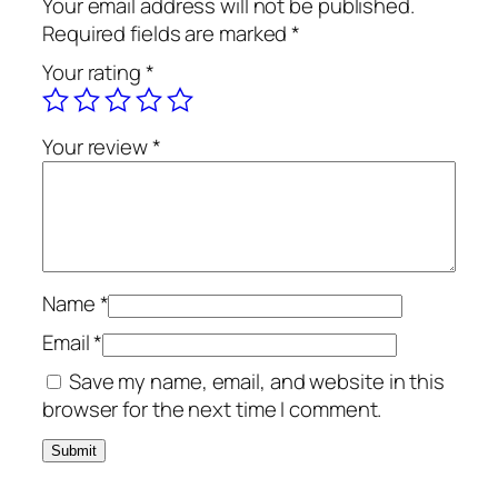
Your email address will not be published.
a
Required fields are marked
*
n
Your rating
*
d
e
d
Your review
*
r
a
g
o
s
t
Name
*
e
Email
*
q
Save my name, email, and website in this
u
browser for the next time I comment.
a
n
t
i