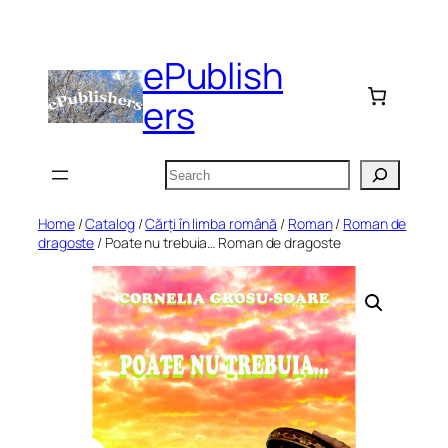
Skip
to
ePublish
content
ers
Search
Home
/
Catalog
/
Cărți în limba română
/
Roman
/
Roman de
dragoste
/ Poate nu trebuia… Roman de dragoste