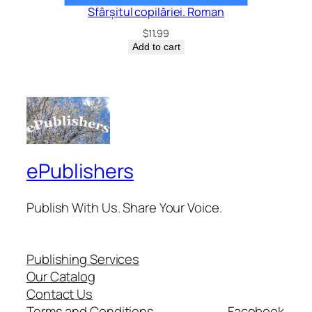
Sfârșitul copilăriei. Roman
$
11.99
Add to cart
ePublishers
Publish With Us. Share Your Voice.
Publishing Services
Our Catalog
Contact Us
Terms and Conditions
Facebook