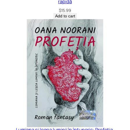
rapidă
$
15.99
Add to cart
Lumiana si legea luminii în întuneric: Profeția.