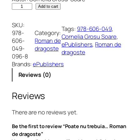
P
Add to cart
o
a
SKU:
Tags:
978-606-049
, 
t
978-
Category:
Cornelia Grosu Soare
, 
e
606-
Roman de
ePublishers
, 
Roman de
n
049-
dragoste
dragoste
u
096-8
t
Brands:
ePublishers
r
Reviews (0)
e
b
u
Reviews
i
a
There are no reviews yet.
…
R
Be the first to review “Poate nu trebuia… Roman
o
de dragoste”
m