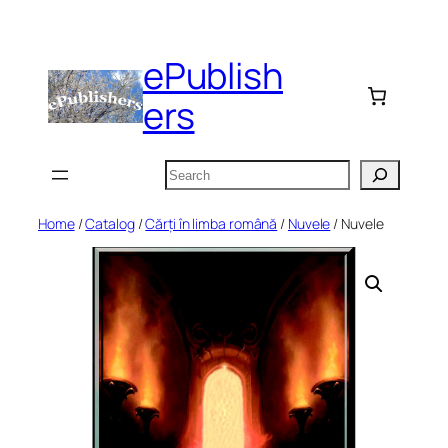
Skip
to
ePublish
content
ers
Search
Home
/
Catalog
/
Cărți în limba română
/
Nuvele
/ Nuvele