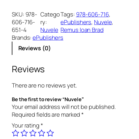
u
v
SKU:
978-
Catego
Tags:
978-606-716
, 
e
606-716-
ry:
ePublishers
, 
Nuvele
, 
l
651-4
Nuvele
Remus Ioan Brad
e
Brands:
ePublishers
q
Reviews (0)
u
a
n
Reviews
t
i
There are no reviews yet.
t
y
Be the first to review “Nuvele”
Your email address will not be published.
Required fields are marked
*
Your rating
*