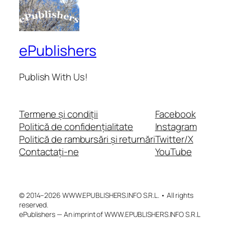
ePublishers
Publish With Us!
Termene și condiții
Facebook
Politică de confidențialitate
Instagram
Politică de rambursări și returnări
Twitter/X
Contactați-ne
YouTube
© 2014–2026 WWW.EPUBLISHERS.INFO S.R.L. • All rights
reserved.
ePublishers — An imprint of WWW.EPUBLISHERS.INFO S.R.L