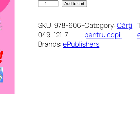
M
Add to cart
a
m
SKU:
978-606-
Category:
Cărți
i
049-121-7
pentru copii
,
Brands:
ePublishers
m
a
m
i
!
C
a
d
o
u