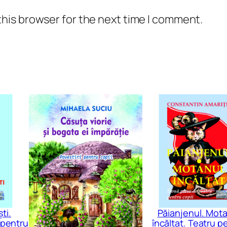
t
this browser for the next time I comment.
y
ti.
Păianjenul. Mot
 pentru
încălțat. Teatru p