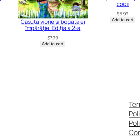
copii
$
6.99
Add to cart
Căsuța viorie și bogata ei
împărăție. Ediția a 2-a
$
7.99
Add to cart
Ter
Pol
Pol
Con