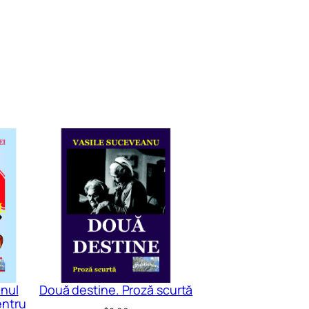
anul
Două destine. Proză scurtă
entru