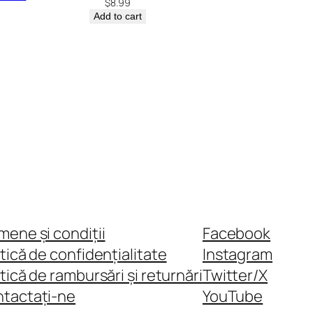
$
8.99
Add to cart
mene și condiții
Facebook
itică de confidențialitate
Instagram
itică de rambursări și returnări
Twitter/X
tactați-ne
YouTube