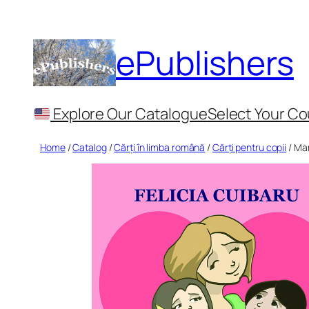
Skip
to
ePublishers
content
Explore Our Catalogue
Select Your Co
Home
/
Catalog
/
Cărți în limba română
/
Cărți pentru copii
/ Ma