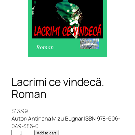
Lacrimi ce vindecă.
Roman
$
13.99
Autor: Antinana Mizu Bugnar ISBN 978-606-
049-386-0
L
Add to cart