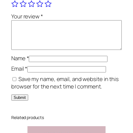
m
a
Your review
*
n
q
u
a
n
t
Name
*
i
Email
*
t
Save my name, email, and website in this
y
browser for the next time I comment.
Related products