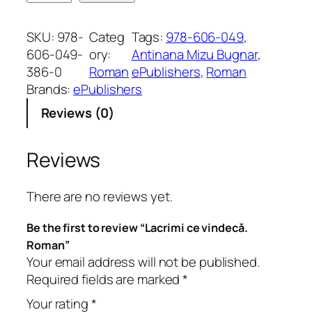
a
c
SKU:
978-
Categ
Tags:
978-606-049
, 
r
606-049-
ory:
Antinana Mizu Bugnar
, 
i
386-0
Roman
ePublishers
, 
Roman
m
Brands:
ePublishers
i
Reviews (0)
c
e
v
Reviews
i
n
There are no reviews yet.
d
e
Be the first to review “Lacrimi ce vindecă.
c
Roman”
ă
Your email address will not be published.
.
Required fields are marked
*
R
Your rating
*
o