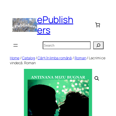
Skip
to
ePublish
content
ers
Search
Home
/
Catalog
/
Cărți în limba română
/
Roman
/ Lacrimi ce
vindecă. Roman