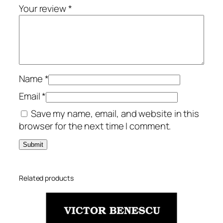
q
Your review
*
u
a
n
t
i
t
Name
*
y
Email
*
Save my name, email, and website in this
browser for the next time I comment.
Related products