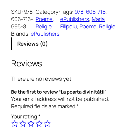
a
p
SKU:
978-
Category:
Tags:
978-606-716
, 
o
606-716-
Poeme
, 
ePublishers
, 
Maria
a
695-8
Religie
Filipoiu
, 
Poeme
, 
Religie
r
Brands:
ePublishers
t
Reviews (0)
a
d
i
Reviews
v
i
There are no reviews yet.
n
i
Be the first to review “La poarta divinității”
t
Your email address will not be published.
ă
Required fields are marked
*
ț
Your rating
*
i
i