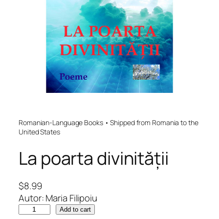
Romanian-Language Books • Shipped from Romania to the
United States
La poarta divinității
$
8.99
Autor: Maria Filipoiu
L
Add to cart