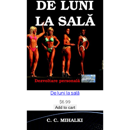
De luni la sală
$
6.99
Add to cart