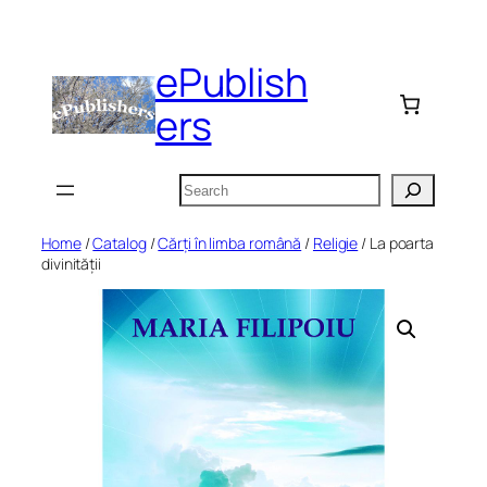
Skip
to
ePublish
content
ers
Search
Home
/
Catalog
/
Cărți în limba română
/
Religie
/ La poarta
divinității