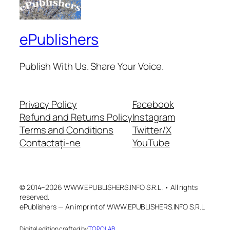
ePublishers
Publish With Us. Share Your Voice.
Privacy Policy
Facebook
Refund and Returns Policy
Instagram
Terms and Conditions
Twitter/X
Contactați-ne
YouTube
© 2014–2026 WWW.EPUBLISHERS.INFO S.R.L. • All rights
reserved.
ePublishers — An imprint of WWW.EPUBLISHERS.INFO S.R.L
Digital edition crafted by
TOPOLAB