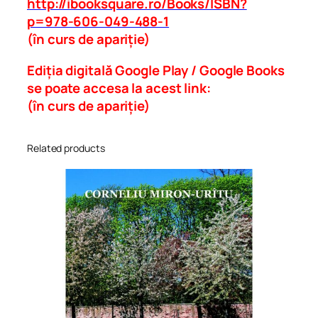
http://ibooksquare.ro/Books/ISBN?
p=978-606-049-488-1
(în curs de apariție)
Ediția digitală Google Play / Google Books
se poate accesa la acest link:
(în curs de apariție)
Related products