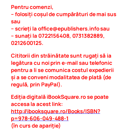
.
Pentru comenzi,
E
– folosiți coșul de cumpărături de mai sus
s
sau
e
– scrieți la
office@epublishers.info
sau
u
– sunați la 0722156408, 0731382889,
r
0212600125.
i
l
Cititorii din străinătate sunt rugați să ia
i
legătura cu noi prin e-mail sau telefonic
r
pentru a li se comunica costul expedierii
i
și a se conveni modalitatea de plată (de
c
regulă, prin PayPal).
e
Ediția digitală iBookSquare.ro se poate
q
accesa la acest link:
u
http://ibooksquare.ro/Books/ISBN?
a
p=978-606-049-488-1
n
(în curs de apariție)
t