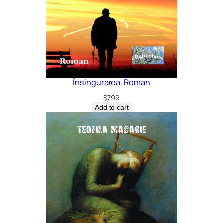
Însingurarea. Roman
$
7.99
Add to cart