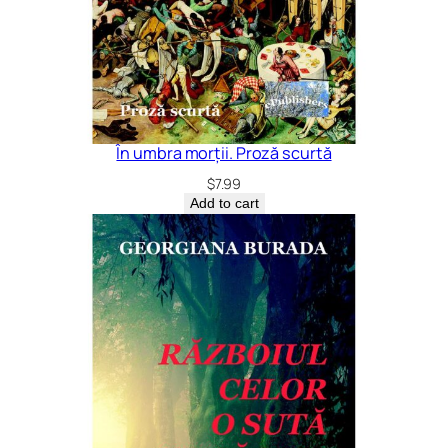
În umbra morții. Proză scurtă
$
7.99
Add to cart