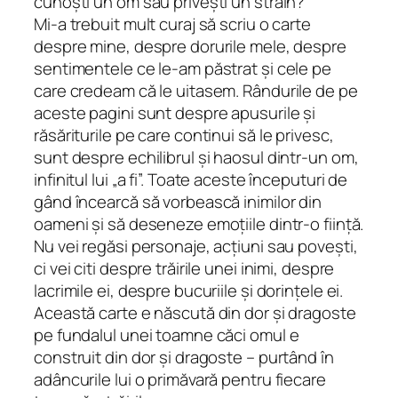
cunoști un om sau privești un străin?
Mi-a trebuit mult curaj să scriu o carte
despre mine, despre dorurile mele, despre
sentimentele ce le-am păstrat și cele pe
care credeam că le uitasem. Rândurile de pe
aceste pagini sunt despre apusurile și
răsăriturile pe care continui să le privesc,
sunt despre echilibrul și haosul dintr-un om,
infinitul lui „a fi”. Toate aceste începuturi de
gând încearcă să vorbească inimilor din
oameni și să deseneze emoțiile dintr-o ființă.
Nu vei regăsi personaje, acțiuni sau povești,
ci vei citi despre trăirile unei inimi, despre
lacrimile ei, despre bucuriile și dorințele ei.
Această carte e născută din dor și dragoste
pe fundalul unei toamne căci omul e
construit din dor și dragoste – purtând în
adâncurile lui o primăvară pentru fiecare