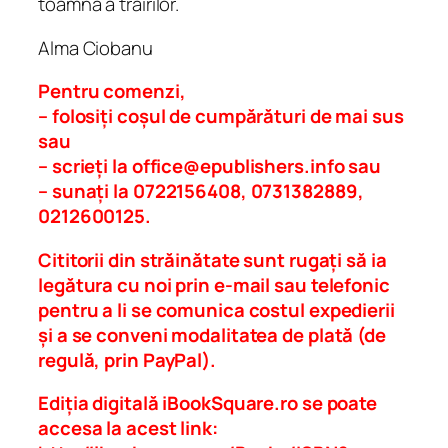
toamnă a trăirilor.
Alma Ciobanu
Pentru comenzi,
– folosiți coșul de cumpărături de mai sus
sau
– scrieți la
office@epublishers.info
sau
– sunați la 0722156408, 0731382889,
0212600125.
Cititorii din străinătate sunt rugați să ia
legătura cu noi prin e-mail sau telefonic
pentru a li se comunica costul expedierii
și a se conveni modalitatea de plată (de
regulă, prin PayPal).
Ediția digitală iBookSquare.ro se poate
accesa la acest link: