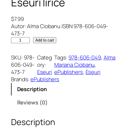
Eseuri lirice
$
7.99
Autor: Alma Ciobanu ISBN 978-606-049-
473-7
Î
Add to cart
n
c
SKU:
978-
Categ
Tags:
978-606-049
, 
Alma
e
606-049-
ory:
Mariana Ciobanu
, 
p
473-7
Eseuri
ePublishers
, 
Eseuri
u
Brands:
ePublishers
t
Description
d
e
Reviews (0)
g
â
Description
n
d