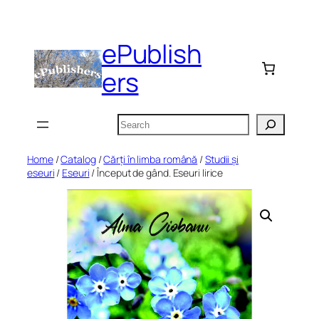
Skip
to
ePublish
content
ers
Search
Home
/
Catalog
/
Cărți în limba română
/
Studii și
eseuri
/
Eseuri
/ Început de gând. Eseuri lirice