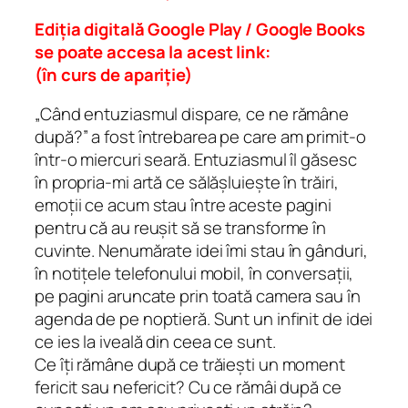
i
Ediția digitală Google Play / Google Books
t
se poate accesa la acest link:
y
(în curs de apariție)
„Când entuziasmul dispare, ce ne rămâne
după?” a fost întrebarea pe care am primit-o
într-o miercuri seară. Entuziasmul îl găsesc
în propria-mi artă ce sălășluiește în trăiri,
emoții ce acum stau între aceste pagini
pentru că au reușit să se transforme în
cuvinte. Nenumărate idei îmi stau în gânduri,
în notițele telefonului mobil, în conversații,
pe pagini aruncate prin toată camera sau în
agenda de pe noptieră. Sunt un infinit de idei
ce ies la iveală din ceea ce sunt.
Ce îți rămâne după ce trăiești un moment
fericit sau nefericit? Cu ce rămâi după ce