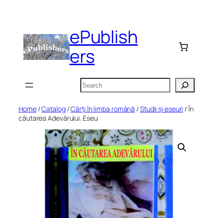
Skip
to
ePublish
content
ers
Search
Home
/
Catalog
/
Cărți în limba română
/
Studii și eseuri
/ În
căutarea Adevărului. Eseu