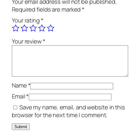
Your email address will not be published.
l
Required fields are marked
*
u
Your rating
*
i
.
E
Your review
*
s
e
u
q
u
a
Name
*
n
Email
*
t
Save my name, email, and website in this
i
browser for the next time I comment.
t
y