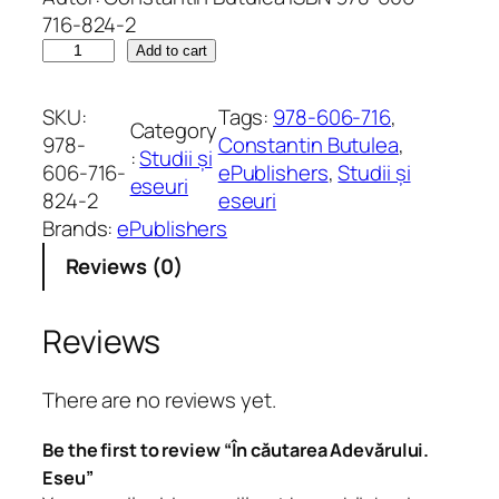
716-824-2
Î
Add to cart
n
c
SKU:
Tags:
978-606-716
, 
Category
ă
978-
Constantin Butulea
, 
:
Studii și
u
606-716-
ePublishers
, 
Studii și
eseuri
t
824-2
eseuri
a
Brands:
ePublishers
r
Reviews (0)
e
a
A
Reviews
d
e
There are no reviews yet.
v
ă
Be the first to review “În căutarea Adevărului.
r
Eseu”
u