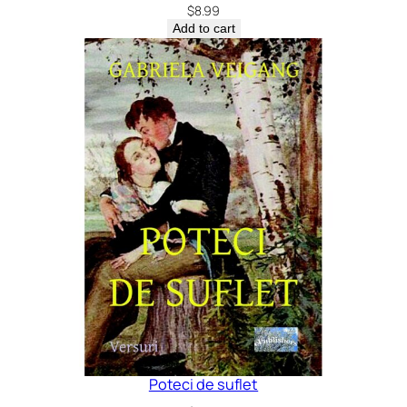
$
8.99
Add to cart
Poteci de suflet