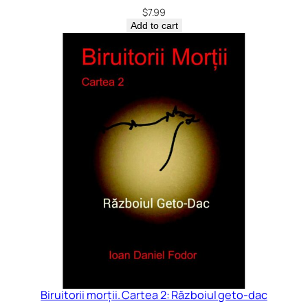
$
7.99
Add to cart
Biruitorii morții. Cartea 2: Războiul geto-dac