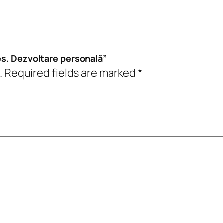
e
s
u
c
es. Dezvoltare personală”
c
.
Required fields are marked
*
e
s
.
D
e
z
v
o
l
t