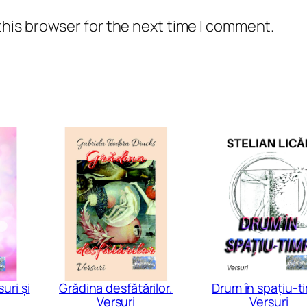
a
this browser for the next time I comment.
r
e
p
e
r
s
o
n
a
l
ă
q
u
uri și
Grădina desfătărilor.
Drum în spațiu-t
a
Versuri
Versuri