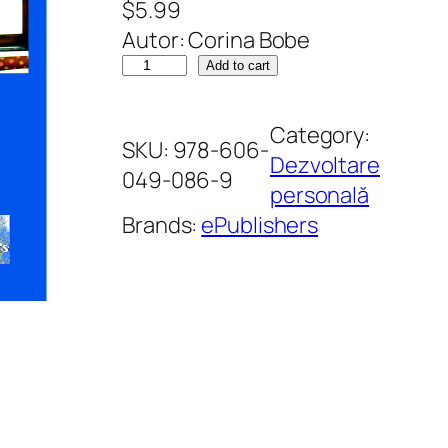
$
5.99
Autor: Corina Bobe
C
Add to cart
a
r
Category:
SKU:
978-606-
t
Dezvoltare
049-086-9
e
personală
a
Brands:
ePublishers
o
m
u
l
u
i
d