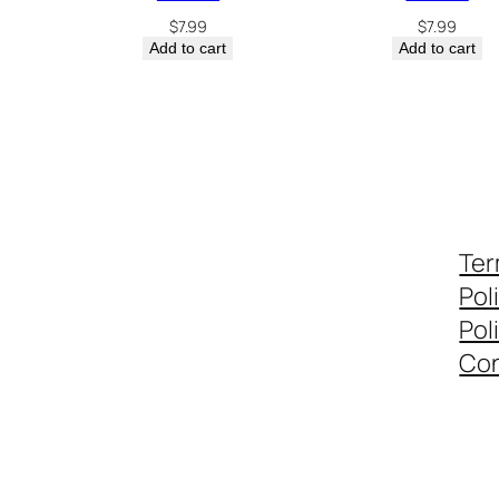
n
$
7.99
$
7.99
t
Add to cart
Add to cart
i
t
y
Ter
Pol
Pol
Con