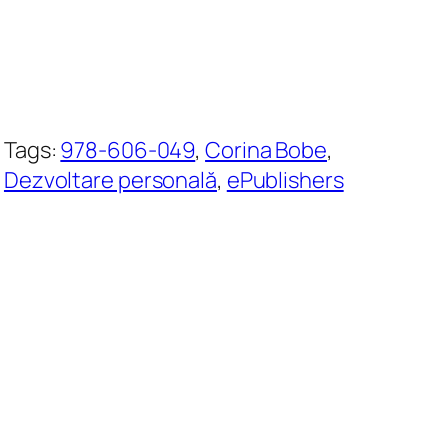
Tags:
978-606-049
, 
Corina Bobe
, 
Dezvoltare personală
, 
ePublishers