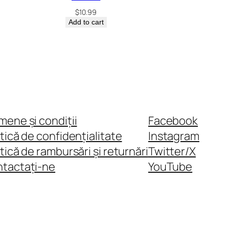
$
10.99
Add to cart
mene și condiții
Facebook
itică de confidențialitate
Instagram
itică de rambursări și returnări
Twitter/X
tactați-ne
YouTube