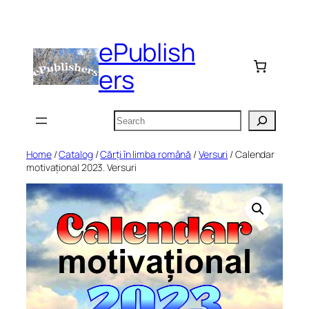
Skip
to
ePublish
content
ers
Search
Home
/
Catalog
/
Cărți în limba română
/
Versuri
/ Calendar
motivațional 2023. Versuri