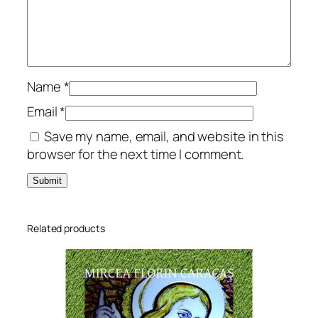
3
.
V
e
r
Name
*
s
Email
*
u
Save my name, email, and website in this
r
browser for the next time I comment.
i
q
u
a
n
Related products
t
i
t
y