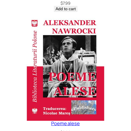
$
7.99
Add to cart
Poeme alese