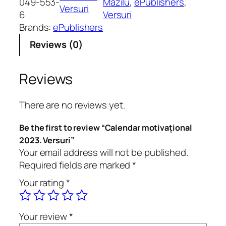
049-553-
Mazilu
, 
ePublishers
, 
Versuri
d
6
Versuri
a
Brands:
ePublishers
r
Reviews (0)
m
o
t
Reviews
i
v
There are no reviews yet.
a
ț
Be the first to review “Calendar motivațional
i
2023. Versuri”
o
Your email address will not be published.
n
Required fields are marked
*
a
Your rating
*
l
2
0
Your review
*
2