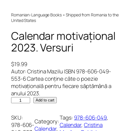
Romanian-Language Books • Shipped from Romania to the
United States
Calendar motivațional
2023. Versuri
$
19.99
Autor: Cristina Mazilu ISBN 978-606-049-
553-6 Cartea conține câte o poezie
motivațională pentru fiecare săptămână a
anului 2023.
C
Add to cart
a
l
SKU:
Tags:
978-606-049
, 
Category:
e
978-606-
Calendar
, 
Cristina
Calendar
, 
n