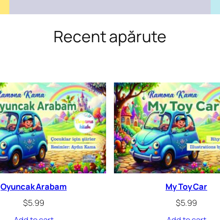
Recent apărute
Oyuncak Arabam
My Toy Car
$
5.99
$
5.99
Add to cart
Add to cart