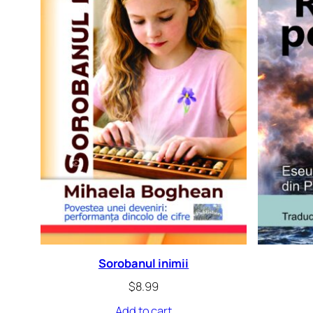
Sorobanul inimii
$
8.99
Add to cart