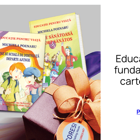
Educa
funda
cart
P