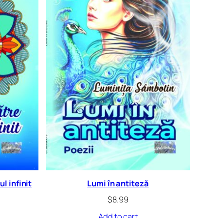
l infinit
Lumi în antiteză
$
8.99
Add to cart