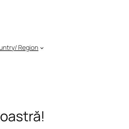
untry/ Region
noastră!