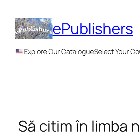
Skip
to
ePublishers
content
Explore Our Catalogue
Select Your Co
Să citim în limba 