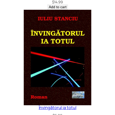
$
14.99
i
Add to cart
t
y
Învingătorul ia totul