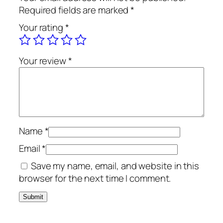
a
Required fields are marked
*
r
Your rating
*
o
m
a
Your review
*
n
d
i
n
s
e
Name
*
r
Email
*
i
Save my name, email, and website in this
a
browser for the next time I comment.
„
L
a
c