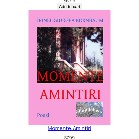
$
6.99
Add to cart
Momente. Amintiri
$
7.99