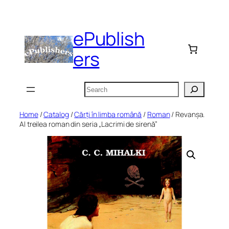
Skip
to
ePublish
content
ers
Search
Home
/
Catalog
/
Cărți în limba română
/
Roman
/ Revanșa.
Al treilea roman din seria „Lacrimi de sirenă”