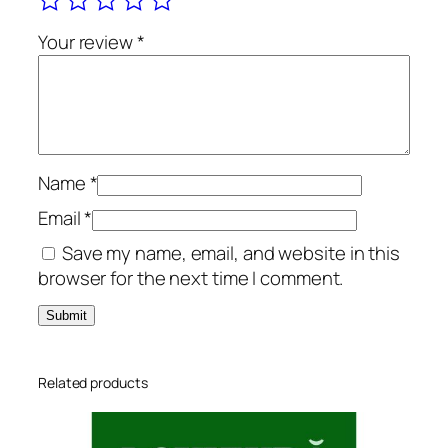
a
n
Your review
*
q
u
a
n
t
i
Name
*
t
Email
*
y
Save my name, email, and website in this
browser for the next time I comment.
Related products