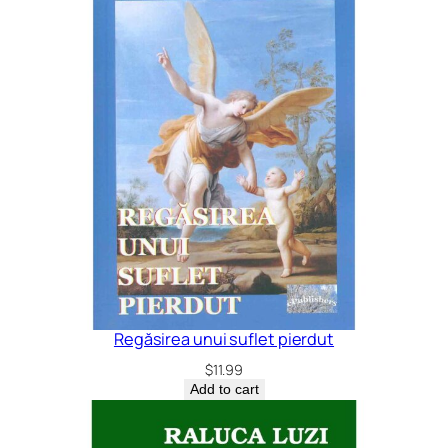
Regăsirea unui suflet pierdut
$
11.99
Add to cart