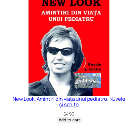
New Look. Amintiri din viața unui pediatru. Nuvele
și schițe
$
4.99
Add to cart