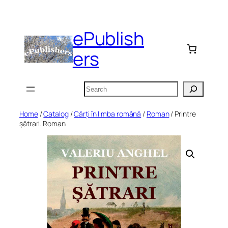
Skip
to
ePublish
content
ers
Search
Home
/
Catalog
/
Cărți în limba română
/
Roman
/ Printre
șătrari. Roman