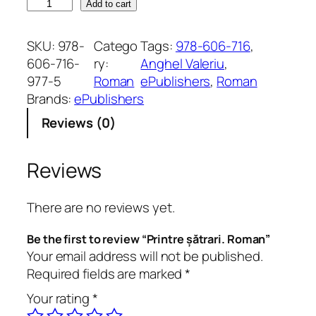
P
Add to cart
r
i
SKU:
978-
Catego
Tags:
978-606-716
, 
n
606-716-
ry:
Anghel Valeriu
, 
t
977-5
Roman
ePublishers
, 
Roman
r
Brands:
ePublishers
e
Reviews (0)
ș
ă
t
Reviews
r
a
There are no reviews yet.
r
i
Be the first to review “Printre șătrari. Roman”
.
Your email address will not be published.
R
Required fields are marked
*
o
Your rating
*
m