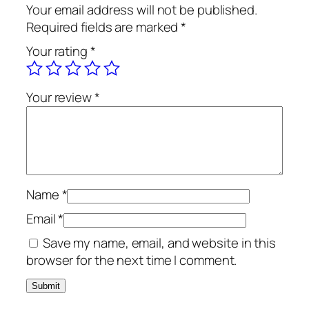
o
Your email address will not be published.
s
Required fields are marked
*
a
Your rating
*
r
u
l
Your review
*
m
a
n
i
p
u
Name
*
l
Email
*
ă
Save my name, email, and website in this
r
browser for the next time I comment.
i
i
.