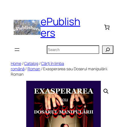
Skip
to
ePublish
content
ers
Search
Home
/
Catalog
/
Cărți în limba
română
/
Roman
/ Exasperarea sau Dosarul manipulării.
Roman