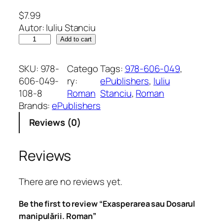
$
7.99
Autor: Iuliu Stanciu
E
Add to cart
x
a
SKU:
978-
Catego
Tags:
978-606-049
, 
s
606-049-
ry:
ePublishers
, 
Iuliu
p
108-8
Roman
Stanciu
, 
Roman
e
Brands:
ePublishers
r
Reviews (0)
a
r
e
Reviews
a
s
There are no reviews yet.
a
u
Be the first to review “Exasperarea sau Dosarul
D
manipulării. Roman”