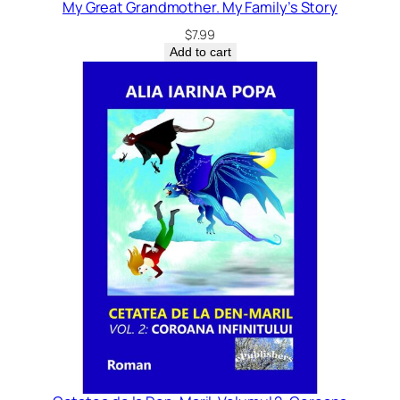
My Great Grandmother. My Family’s Story
$
7.99
Add to cart