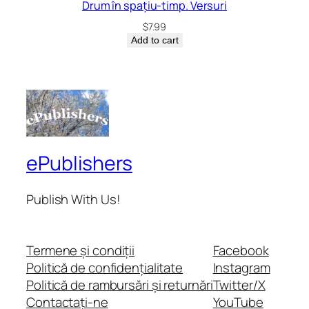
Drum în spațiu-timp. Versuri
$
7.99
Add to cart
ePublishers
Publish With Us!
Termene și condiții
Facebook
Politică de confidențialitate
Instagram
Politică de rambursări și returnări
Twitter/X
Contactați-ne
YouTube